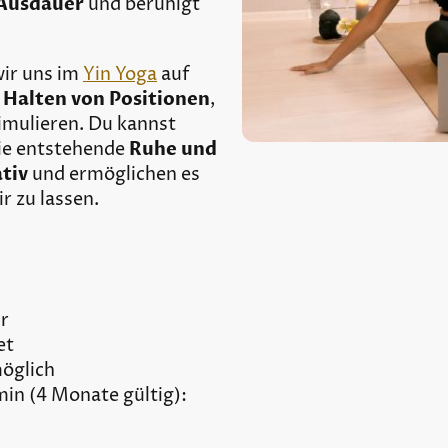
 Ausdauer
und beruhigt
wir uns im
Yin Yoga
auf
 Halten von Positionen
,
timulieren. Du kannst
ie entstehende
Ruhe und
tiv
und ermöglichen es
ir zu lassen.
hr
et
möglich
min (4 Monate gültig):