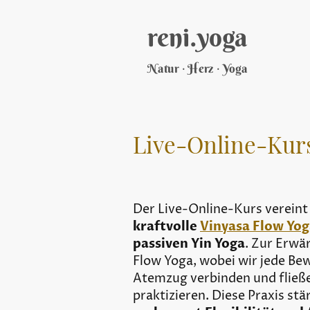
reni.yoga
·
·
Natur
Herz
Yoga
Live-Online-Kurs
Der Live-Online-Kurs vereint
kraftvolle
Vinyasa Flow Yo
passiven Yin Yoga
. Zur Erwä
Flow Yoga, wobei wir jede B
Atemzug verbinden und fließ
praktizieren. Diese Praxis stä