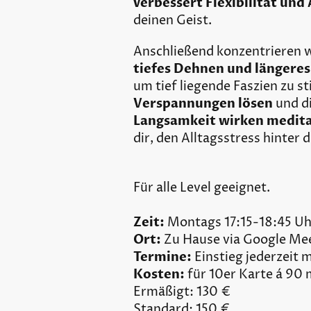
verbessert Flexibilität und
deinen Geist.
Anschließend konzentrieren 
tiefes Dehnen und längeres
um tief liegende Faszien zu s
Verspannungen lösen
und d
Langsamkeit wirken medita
dir, den Alltagsstress hinter d
Für alle Level geeignet.
Zeit:
Montags 17:15-18:45 U
Ort:
Zu Hause via Google Me
Termine:
Einstieg jederzeit 
Kosten:
für 10er Karte á 90 
Ermäßigt: 130 €
Standard: 150 €