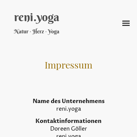
reni.yoga
·
·
Natur
Herz
Yoga
Impressum
Name des Unternehmens
reni.yoga
Kontaktinformationen
Doreen Göller
reni.yoga